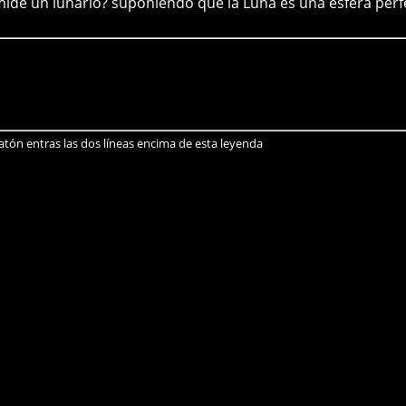
ide un lunario? suponiendo que la Luna es una esfera perf
es 4/3 x Pi x R3.
es 4 x Pi x R2.
ones tenemos: R = 3.
del radio) de la Luna son 6 lunarios. Así que el lunario so
 ratón entras las dos líneas encima de esta leyenda