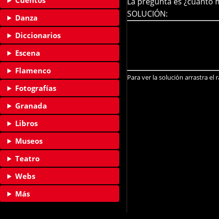
Cuentos
La pregunta es ¿cuánto m
SOLUCIÓN:
Danza
El volumen de una esfera 
Diccionarios
La superficie de la esfera 
Igualando ambas expresi
Escena
O sea el diámetro (doble 
Flamenco
Para ver la solución arrastra el
Fotografías
Granada
Libros
Museos
Teatro
Webs
Más